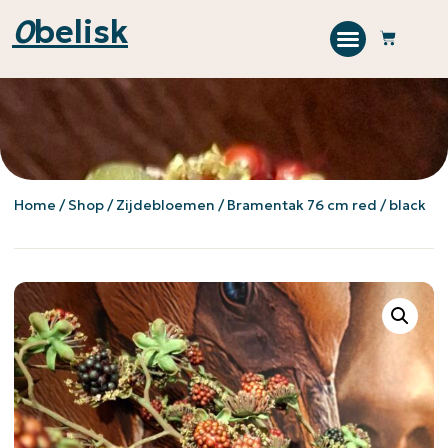
0
belisk
Home
/
Shop
/
Zijdebloemen
/ Bramentak 76 cm red / black