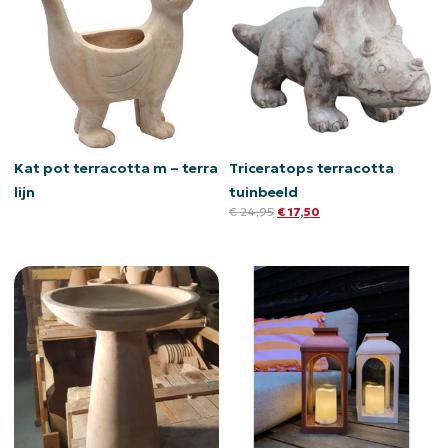
Kat pot terracotta m – terra
Triceratops terracotta
lijn
tuinbeeld
€
24,95
€
17,50