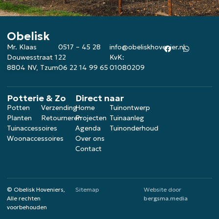
Obelisk
Mr. Klaas
0517 – 45 28
info@obeliskhovenier.nl
Douwesstraat 1
22
KvK:
8804 NV, Tzum
06 22 14 99 65
01080209
Potterie & Zo
Direct naar
Potten
Verzending
Home
Tuinontwerp
Planten
Retourneren
Projecten
Tuinaanleg
Tuinaccessoires
Agenda
Tuinonderhoud
Woonaccessoires
Over ons
Contact
© Obelisk Hoveniers,
Sitemap
Website door
Alle rechten
bergsma.media
voorbehouden