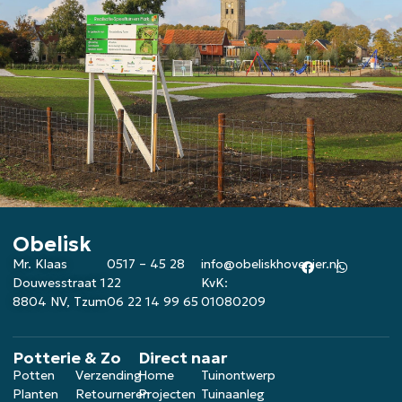
Obelisk
Mr. Klaas
0517 – 45 28
info@obeliskhovenier.nl
Douwesstraat 1
22
KvK:
8804 NV, Tzum
06 22 14 99 65
01080209
Potterie & Zo
Direct naar
Potten
Verzending
Home
Tuinontwerp
Planten
Retourneren
Projecten
Tuinaanleg