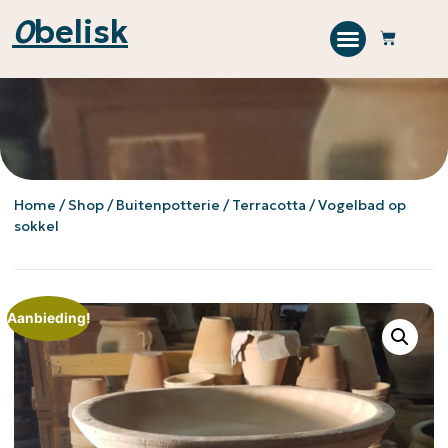
0
belisk
Home
/
Shop
/
Buitenpotterie
/
Terracotta
/ Vogelbad op
sokkel
Aanbieding!