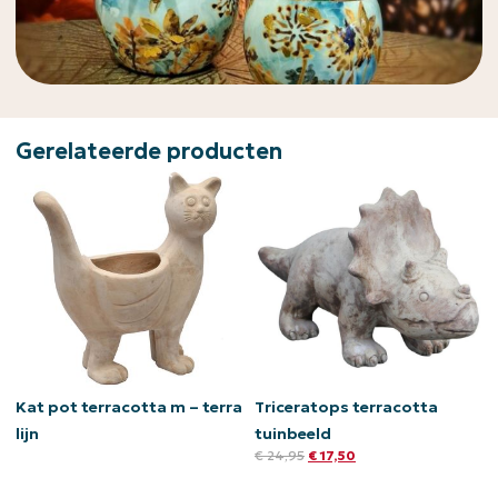
Gerelateerde producten
Kat pot terracotta m – terra
Triceratops terracotta
lijn
tuinbeeld
€
24,95
€
17,50