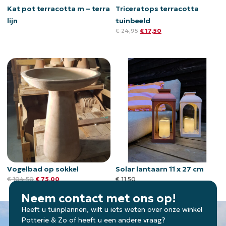
Kat pot terracotta m – terra
Triceratops terracotta
lijn
tuinbeeld
€
24,95
€
17,50
Vogelbad op sokkel
Solar lantaarn 11 x 27 cm
€
104,50
€
75,00
€
11,50
Neem contact met ons op!
Heeft u tuinplannen, wilt u iets weten over onze winkel
Potterie & Zo of heeft u een andere vraag?