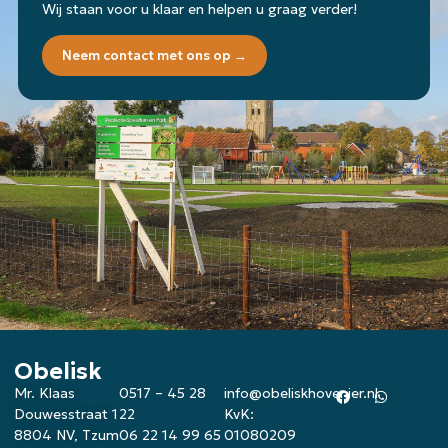
Wij staan voor u klaar en helpen u graag verder!
Neem contact met ons op →
Obelisk
Mr. Klaas
0517 – 45 28
info@obeliskhovenier.nl
Douwesstraat 1
22
KvK:
8804 NV, Tzum
06 22 14 99 65
01080209