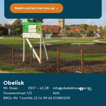
Neem contact met ons op →
Obelisk
Mr. Klaas
0517 – 45 28
info@obeliskhovenier.nl
Douwesstraat 1
22
KvK:
8804 NV, Tzum
06 22 14 99 65
01080209