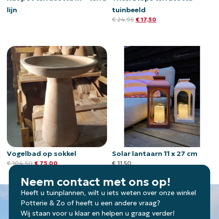
lijn
tuinbeeld
€
24,95
€
17,50
Vogelbad op sokkel
Solar lantaarn 11 x 27 cm
€
104,50
€
75,00
€
11,50
Neem contact met ons op!
Heeft u tuinplannen, wilt u iets weten over onze winkel
Potterie & Zo of heeft u een andere vraag?
Wij staan voor u klaar en helpen u graag verder!