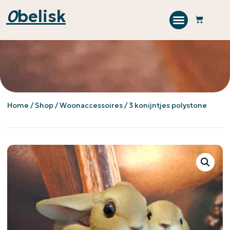
0
belisk
Home
/
Shop
/
Woonaccessoires
/ 3 konijntjes polystone