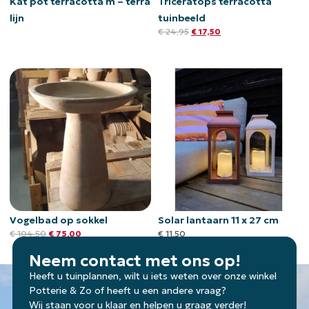
Kat pot terracotta m – terra
Triceratops terracotta
lijn
tuinbeeld
€
24,95
€
17,50
Vogelbad op sokkel
Solar lantaarn 11 x 27 cm
€
104,50
€
75,00
€
11,50
Neem contact met ons op!
Heeft u tuinplannen, wilt u iets weten over onze winkel
Potterie & Zo of heeft u een andere vraag?
Wij staan voor u klaar en helpen u graag verder!