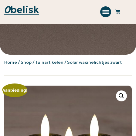
0
belisk
Home
/
Shop
/
Tuinartikelen
/ Solar waxinelichtjes zwart
Aanbieding!