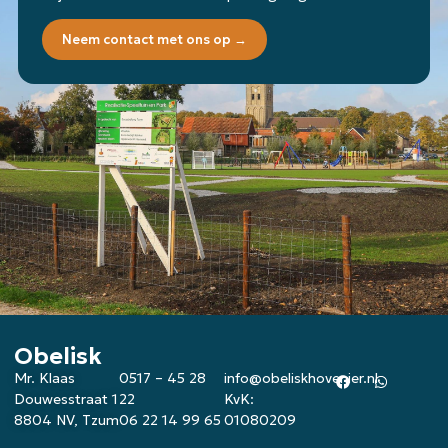
Neem contact met ons op →
Obelisk
Mr. Klaas
0517 – 45 28
info@obeliskhovenier.nl
Douwesstraat 1
22
KvK:
8804 NV, Tzum
06 22 14 99 65
01080209