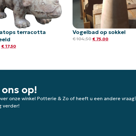
ratops terracotta
Vogelbad op sokkel
eeld
€
104,50
€
75,00
5
€
17,50
 ons op!
 over onze winkel Potterie & Zo of heeft u een andere vraag
g verder!