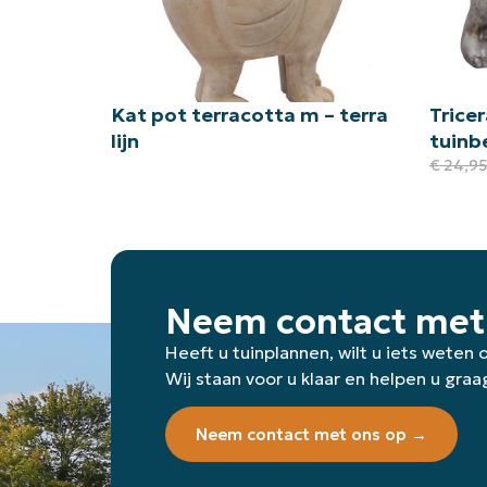
Kat pot terracotta m – terra
Trice
lijn
tuinb
€
24,9
Neem contact met
Heeft u tuinplannen, wilt u iets weten
Wij staan voor u klaar en helpen u graa
Neem contact met ons op →