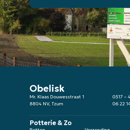
Obelisk
Mr. Klaas Douwesstraat 1
0517 – 
8804 NV, Tzum
06 22 1
Potterie & Zo
Potten
Verzending