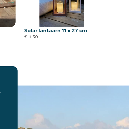
Solar lantaarn 11 x 27 cm
€
11,50
?