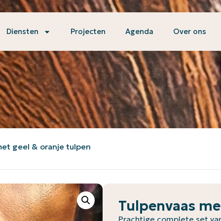
Diensten
Projecten
Agenda
Over ons
et geel & oranje tulpen
Tulpenvaas met
Prachtige complete set va