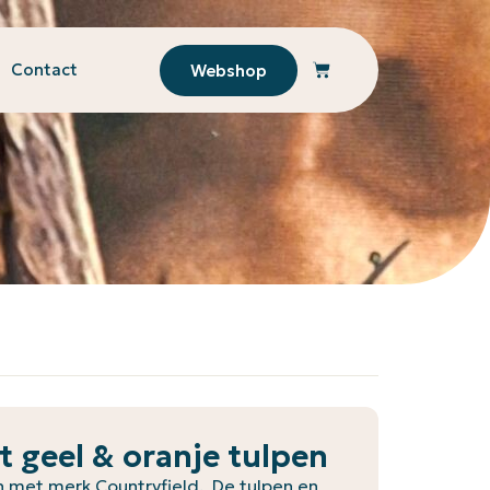
Contact
Webshop
 geel & oranje tulpen
n met merk Countryfield. De tulpen en