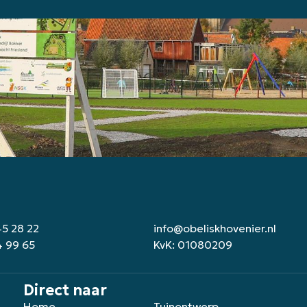
45 28 22
info@obeliskhovenier.nl
4 99 65
KvK: 01080209
Direct naar
Home
Tuinontwerp