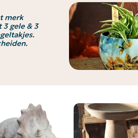
et merk
 3 gele & 3
geltakjes.
cheiden.