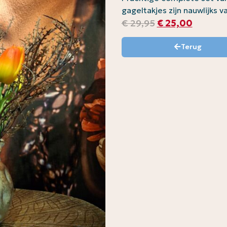
gageltakjes zijn nauwlijks 
€
29,95
€
25,00
Terug