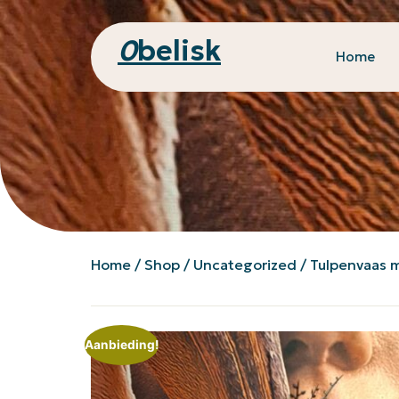
0
belisk
Home
Home
/
Shop
/
Uncategorized
/ Tulpenvaas m
Aanbieding!