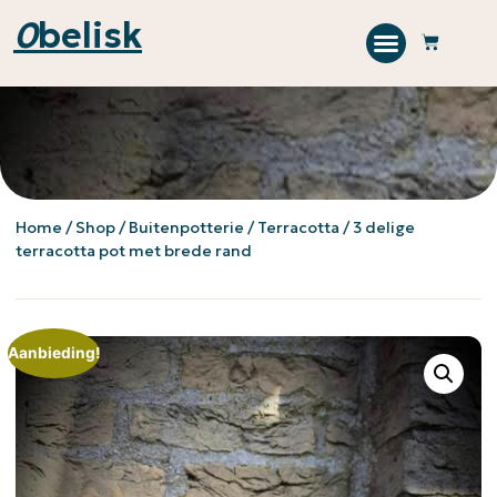
0
belisk
Home
/
Shop
/
Buitenpotterie
/
Terracotta
/ 3 delige
terracotta pot met brede rand
Aanbieding!