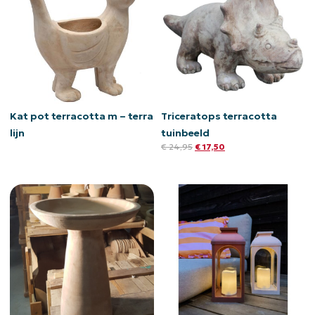
Kat pot terracotta m – terra
Triceratops terracotta
lijn
tuinbeeld
€
24,95
€
17,50