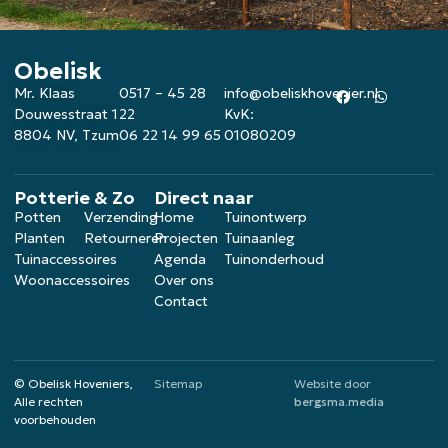
Obelisk
Mr. Klaas
0517 – 45 28
info@obeliskhovenier.nl
Douwesstraat 1
22
KvK:
8804 NV, Tzum
06 22 14 99 65
01080209
Potterie & Zo
Direct naar
Potten
Verzending
Home
Tuinontwerp
Planten
Retourneren
Projecten
Tuinaanleg
Tuinaccessoires
Agenda
Tuinonderhoud
Woonaccessoires
Over ons
Contact
© Obelisk Hoveniers,
Sitemap
Website door
Alle rechten
bergsma.media
voorbehouden