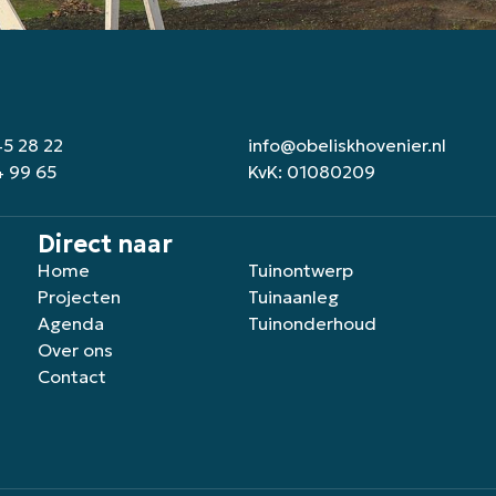
45 28 22
info@obeliskhovenier.nl
4 99 65
KvK: 01080209
Direct naar
Home
Tuinontwerp
Projecten
Tuinaanleg
Agenda
Tuinonderhoud
Over ons
Contact