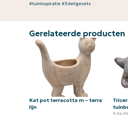
#tuininspiratie #3deligesets
Gerelateerde producten
Kat pot terracotta m – terra
Trice
lijn
tuinb
€
24,9