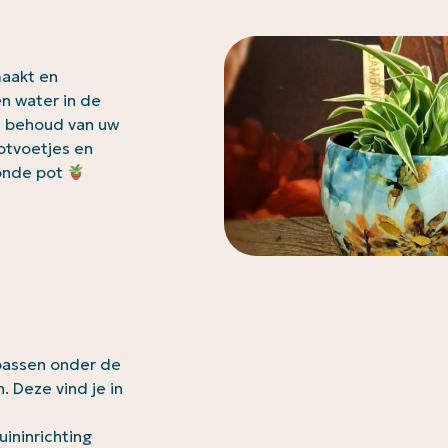
maakt en
n water in de
et behoud van uw
potvoetjes en
Ronde pot
 passen onder de
. Deze vind je in
ininrichting