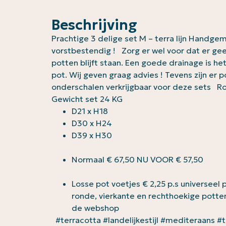
Beschrijving
Prachtige 3 delige set M – terra lijn Handge
vorstbestendig ! Zorg er wel voor dat er gee
potten blijft staan. Een goede drainage is h
pot. Wij geven graag advies ! Tevens zijn er 
onderschalen verkrijgbaar voor deze sets 
Gewicht set 24 KG
D21 x H18
D30 x H24
D39 x H30
Normaal € 67,50 NU VOOR € 57,50
Losse pot voetjes € 2,25 p.s universeel
ronde, vierkante en rechthoekige potten
de webshop
#terracotta #landelijkestijl #mediteraans #tu