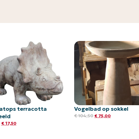
ratops terracotta
Vogelbad op sokkel
eeld
€
104,50
€
75,00
5
€
17,50