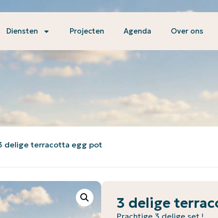
Diensten
Projecten
Agenda
Over ons
3 delige terracotta egg pot
3 delige terra
Prachtige 3 delige set !