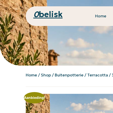
0
belisk
Home
Home
/
Shop
/
Buitenpotterie
/
Terracotta
/ 
Aanbieding!