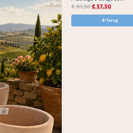
€
67,50
€
57,50
Terug