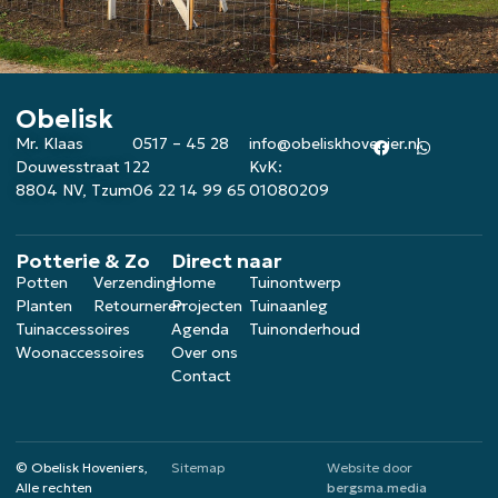
Obelisk
Mr. Klaas
0517 – 45 28
info@obeliskhovenier.nl
Douwesstraat 1
22
KvK:
8804 NV, Tzum
06 22 14 99 65
01080209
Potterie & Zo
Direct naar
Potten
Verzending
Home
Tuinontwerp
Planten
Retourneren
Projecten
Tuinaanleg
Tuinaccessoires
Agenda
Tuinonderhoud
Woonaccessoires
Over ons
Contact
© Obelisk Hoveniers,
Sitemap
Website door
Alle rechten
bergsma.media