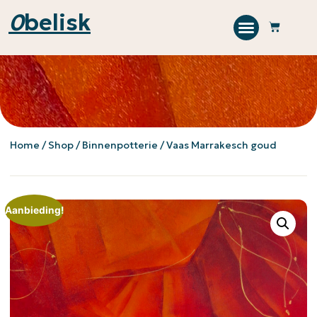
0
belisk
Home
/
Shop
/
Binnenpotterie
/ Vaas Marrakesch goud
Aanbieding!