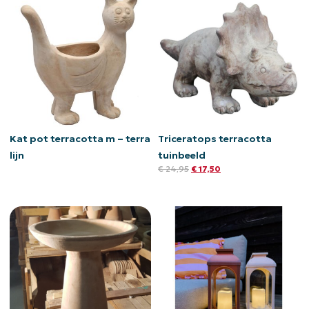
Kat pot terracotta m – terra
Triceratops terracotta
lijn
tuinbeeld
€
24,95
€
17,50