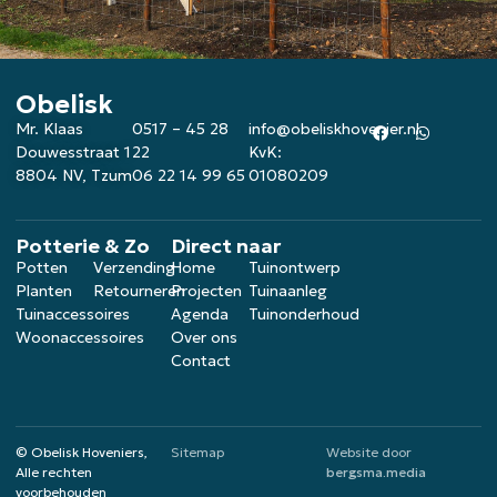
Obelisk
Mr. Klaas
0517 – 45 28
info@obeliskhovenier.nl
Douwesstraat 1
22
KvK:
8804 NV, Tzum
06 22 14 99 65
01080209
Potterie & Zo
Direct naar
Potten
Verzending
Home
Tuinontwerp
Planten
Retourneren
Projecten
Tuinaanleg
Tuinaccessoires
Agenda
Tuinonderhoud
Woonaccessoires
Over ons
Contact
© Obelisk Hoveniers,
Sitemap
Website door
Alle rechten
bergsma.media
voorbehouden