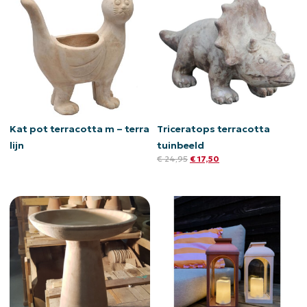
Kat pot terracotta m – terra
Triceratops terracotta
lijn
tuinbeeld
€
24,95
€
17,50