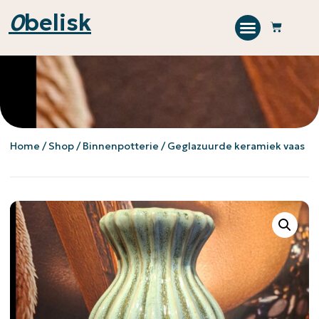
0
belisk
Home
/
Shop
/
Binnenpotterie
/ Geglazuurde keramiek vaas