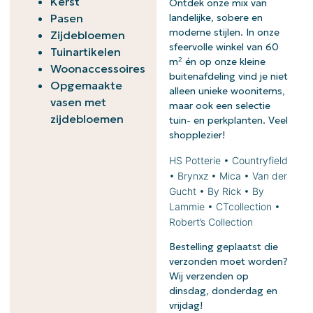
Kerst
Ontdek onze mix van
Pasen
landelijke, sobere en
moderne stijlen. In onze
Zijdebloemen
sfeervolle winkel van 60
Tuinartikelen
m² én op onze kleine
Woonaccessoires
buitenafdeling vind je niet
Opgemaakte
alleen unieke woonitems,
vasen met
maar ook een selectie
zijdebloemen
tuin- en perkplanten. Veel
shopplezier!
HS Potterie • Countryfield
• Brynxz • Mica • Van der
Gucht • By Rick • By
Lammie • CTcollection •
Robert’s Collection
Bestelling geplaatst die
verzonden moet worden?
Wij verzenden op
dinsdag, donderdag en
vrijdag!