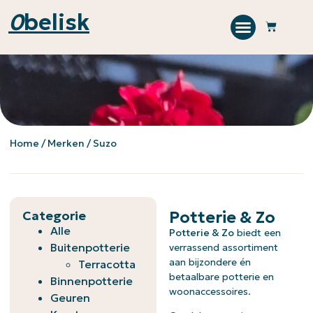
0
belisk
Home
/ Merken / Suzo
Categorie
Potterie & Zo
Alle
Potterie & Zo
biedt een
Buitenpotterie
verrassend assortiment
aan bijzondere én
Terracotta
betaalbare potterie en
Binnenpotterie
woonaccessoires.
Geuren