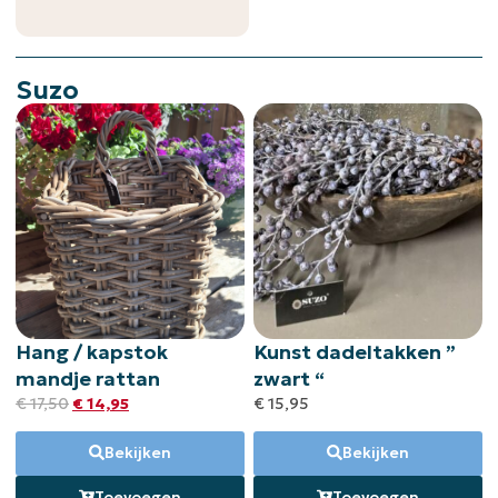
Suzo
Hang / kapstok
Kunst dadeltakken ”
mandje rattan
zwart “
€
17,50
€
14,95
€
15,95
Bekijken
Bekijken
Toevoegen
Toevoegen