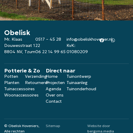
Obelisk
Mr. Klaas
0517 – 45 28
info@obeliskhovenier.nl
Douwesstraat 1
22
KvK:
8804 NV, Tzum
06 22 14 99 65
01080209
Potterie & Zo
Direct naar
Potten
Verzending
Home
Tuinontwerp
Planten
Retourneren
Projecten
Tuinaanleg
Tuinaccessoires
Agenda
Tuinonderhoud
Woonaccessoires
Over ons
Contact
© Obelisk Hoveniers,
Sitemap
Website door
Alle rechten
bergsma.media