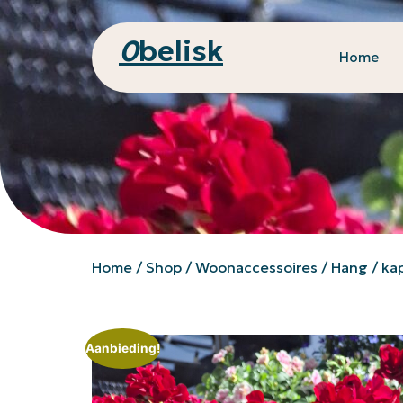
0
belisk
Home
Home
/
Shop
/
Woonaccessoires
/ Hang / ka
Aanbieding!