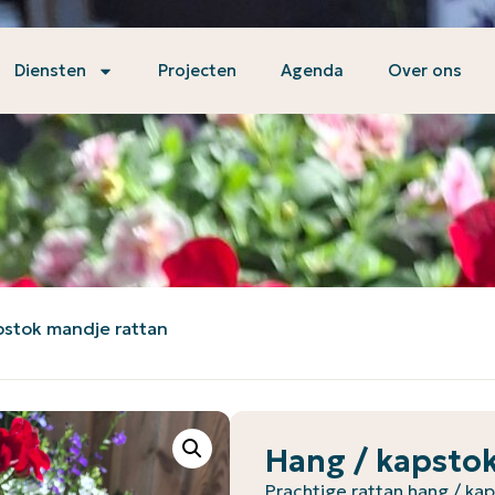
Diensten
Projecten
Agenda
Over ons
pstok mandje rattan
Hang / kapsto
Prachtige rattan hang / ka