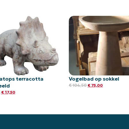
ratops terracotta
Vogelbad op sokkel
eeld
€
104,50
€
75,00
5
€
17,50