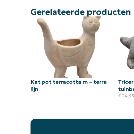
Gerelateerde producten
Kat pot terracotta m – terra
Trice
lijn
tuinb
€
24,9