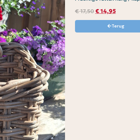
€
17,50
€
14,95
Terug