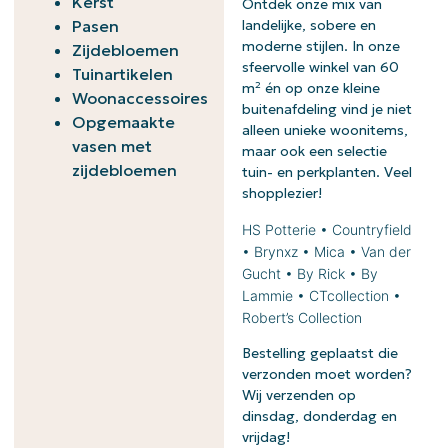
Kerst
Ontdek onze mix van
Pasen
landelijke, sobere en
moderne stijlen. In onze
Zijdebloemen
sfeervolle winkel van 60
Tuinartikelen
m² én op onze kleine
Woonaccessoires
buitenafdeling vind je niet
Opgemaakte
alleen unieke woonitems,
vasen met
maar ook een selectie
zijdebloemen
tuin- en perkplanten. Veel
shopplezier!
HS Potterie • Countryfield
• Brynxz • Mica • Van der
Gucht • By Rick • By
Lammie • CTcollection •
Robert’s Collection
Bestelling geplaatst die
verzonden moet worden?
Wij verzenden op
dinsdag, donderdag en
vrijdag!