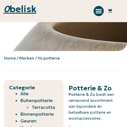
0
belisk
Home
/ Merken / Hs potterie
Categorie
Potterie & Zo
Alle
Potterie & Zo
biedt een
Buitenpotterie
verrassend assortiment
aan bijzondere én
Terracotta
betaalbare potterie en
Binnenpotterie
woonaccessoires.
Geuren