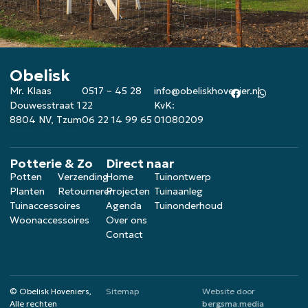
Obelisk
Mr. Klaas
0517 – 45 28
info@obeliskhovenier.nl
Douwesstraat 1
22
KvK:
8804 NV, Tzum
06 22 14 99 65
01080209
Potterie & Zo
Direct naar
Potten
Verzending
Home
Tuinontwerp
Planten
Retourneren
Projecten
Tuinaanleg
Tuinaccessoires
Agenda
Tuinonderhoud
Woonaccessoires
Over ons
Contact
© Obelisk Hoveniers,
Sitemap
Website door
Alle rechten
bergsma.media