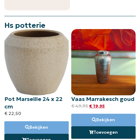
Hs potterie
Pot Marseille 24 x 22
Vaas Marrakesch goud
cm
€
49,95
€
19,95
€
22,50
Bekijken
Bekijken
Toevoegen
Toevoegen