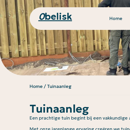
0
belisk
Home
Home
/ Tuinaanleg
Tuinaanleg
Een prachtige tuin begint bij een vakkundige 
Met onze jarenlange ervaring creëren we tuine