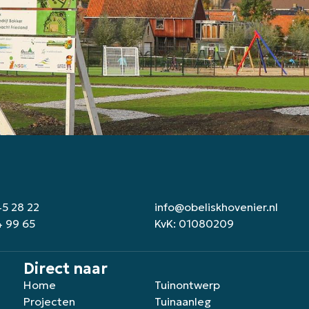
45 28 22
info@obeliskhovenier.nl
4 99 65
KvK: 01080209
Direct naar
Home
Tuinontwerp
Projecten
Tuinaanleg