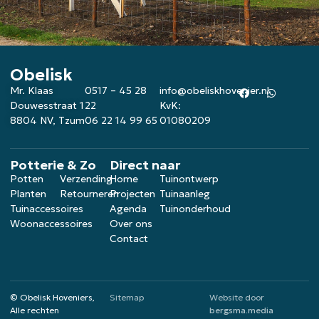
Obelisk
Mr. Klaas
0517 – 45 28
info@obeliskhovenier.nl
Douwesstraat 1
22
KvK:
8804 NV, Tzum
06 22 14 99 65
01080209
Potterie & Zo
Direct naar
Potten
Verzending
Home
Tuinontwerp
Planten
Retourneren
Projecten
Tuinaanleg
Tuinaccessoires
Agenda
Tuinonderhoud
Woonaccessoires
Over ons
Contact
© Obelisk Hoveniers,
Sitemap
Website door
Alle rechten
bergsma.media