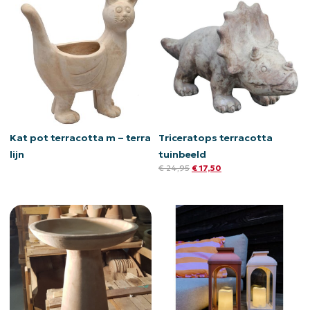
Kat pot terracotta m – terra
Triceratops terracotta
lijn
tuinbeeld
€
24,95
€
17,50