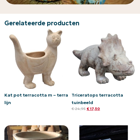
Gerelateerde producten
Kat pot terracotta m – terra
Triceratops terracotta
lijn
tuinbeeld
€
24,95
€
17,50