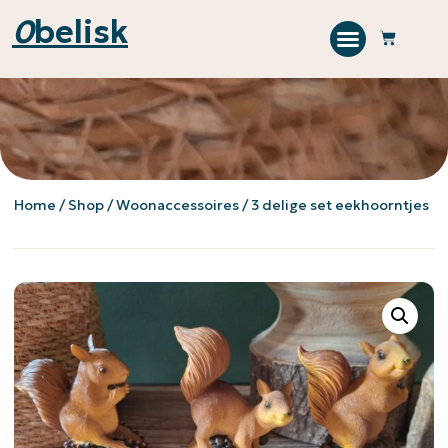
0
belisk
Home
/
Shop
/
Woonaccessoires
/ 3 delige set eekhoorntjes