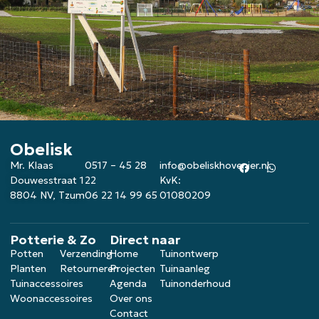
Obelisk
Mr. Klaas
0517 – 45 28
info@obeliskhovenier.nl
Douwesstraat 1
22
KvK:
8804 NV, Tzum
06 22 14 99 65
01080209
Potterie & Zo
Direct naar
Potten
Verzending
Home
Tuinontwerp
Planten
Retourneren
Projecten
Tuinaanleg
Tuinaccessoires
Agenda
Tuinonderhoud
Woonaccessoires
Over ons
Contact