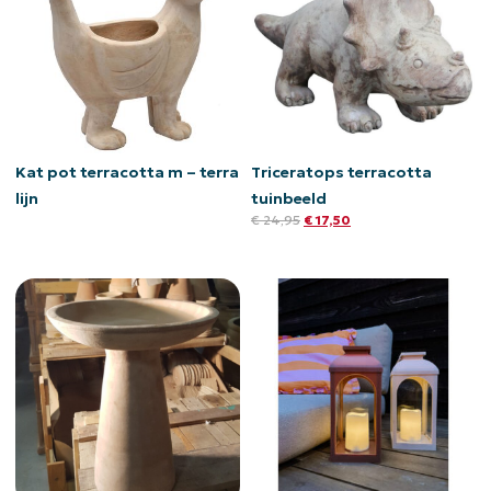
Kat pot terracotta m – terra
Triceratops terracotta
lijn
tuinbeeld
€
24,95
€
17,50