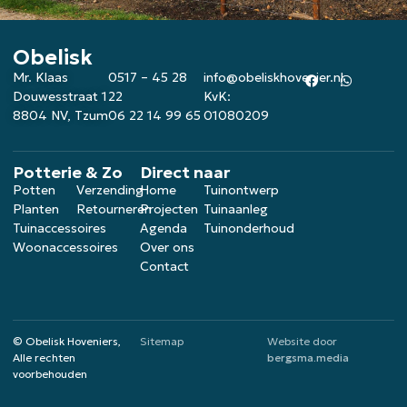
Obelisk
Mr. Klaas
0517 – 45 28
info@obeliskhovenier.nl
Douwesstraat 1
22
KvK:
8804 NV, Tzum
06 22 14 99 65
01080209
Potterie & Zo
Direct naar
Potten
Verzending
Home
Tuinontwerp
Planten
Retourneren
Projecten
Tuinaanleg
Tuinaccessoires
Agenda
Tuinonderhoud
Woonaccessoires
Over ons
Contact
© Obelisk Hoveniers,
Sitemap
Website door
Alle rechten
bergsma.media
voorbehouden