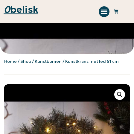
0
belisk
Home
/
Shop
/
Kunstbomen
/ Kunstkrans met led 51 cm