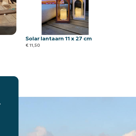
Solar lantaarn 11 x 27 cm
€
11,50
?