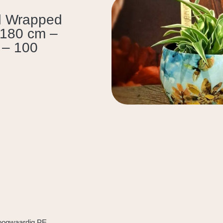
od Wrapped
 180 cm –
 – 100
hoogwaardig PE