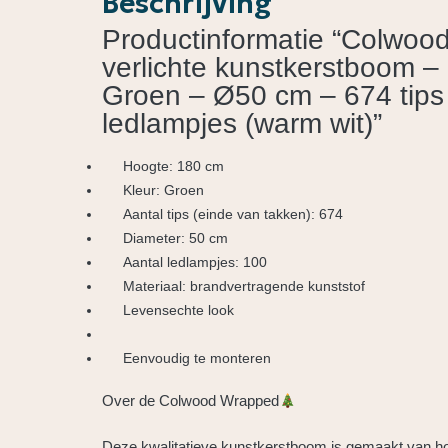
Beschrijving
Productinformatie “Colwo
verlichte kunstkerstboom –
Groen – Ø50 cm – 674 tips
ledlampjes (warm wit)”
Hoogte: 180 cm
Kleur: Groen
Aantal tips (einde van takken): 674
Diameter: 50 cm
Aantal ledlampjes: 100
Materiaal: brandvertragende kunststof
Levensechte look
Eenvoudig te monteren
Over de Colwood Wrapped
Deze kwalitatieve kunstkerstboom is gemaakt van 