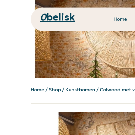
0
belisk
Home
Home
/
Shop
/
Kunstbomen
/ Colwood met v