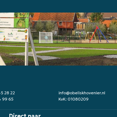
45 28 22
info@obeliskhovenier.nl
4 99 65
KvK: 01080209
Direct naar