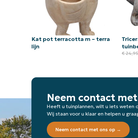
Kat pot terracotta m – terra
Trice
lijn
tuinb
€
24,9
Neem contact met
Heeft u tuinplannen, wilt u iets weten
Wij staan voor u klaar en helpen u graa
Neem contact met ons op →