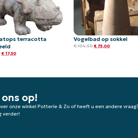
ratops terracotta
Vogelbad op sokkel
eeld
€
104,50
€
75,00
5
€
17,50
 ons op!
 over onze winkel Potterie & Zo of heeft u een andere vraag
g verder!