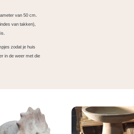
iameter van 50 cm.
eindes van takken),
is.
pjes zodat je huis
er in de weer met die