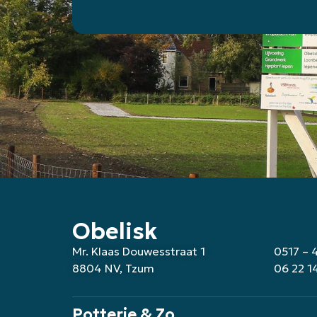
Obelisk
Mr. Klaas Douwesstraat 1
0517 – 
8804 NV, Tzum
06 22 1
Potterie & Zo