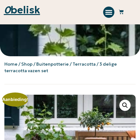
0
belisk
Home
/
Shop
/
Buitenpotterie
/
Terracotta
/ 3 delige
terracotta vazen set
Aanbieding!