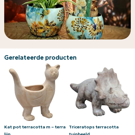
Gerelateerde producten
Kat pot terracotta m – terra
Triceratops terracotta
lijn
tuinbeeld