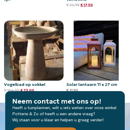
€
24,95
€
17,50
Vogelbad op sokkel
Solar lantaarn 11 x 27 cm
€
104,50
€
75,00
€
11,50
Neem contact met ons op!
Heeft u tuinplannen, wilt u iets weten over onze winkel
Potterie & Zo of heeft u een andere vraag?
Wij staan voor u klaar en helpen u graag verder!