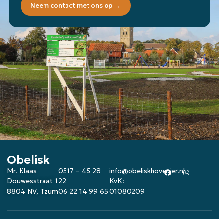
Neem contact met ons op →
Obelisk
Mr. Klaas
0517 – 45 28
info@obeliskhovenier.nl
Douwesstraat 1
22
KvK:
8804 NV, Tzum
06 22 14 99 65
01080209