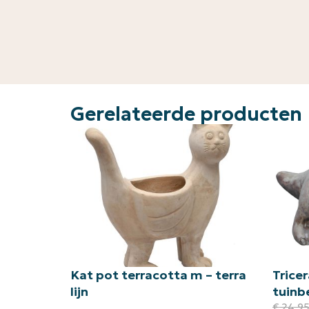
Gerelateerde producten
Kat pot terracotta m – terra
Trice
lijn
tuinb
€
24,9