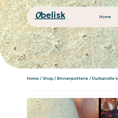
0
belisk
Home
Home
/
Shop
/
Binnenpotterie
/ Durbanville 