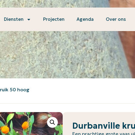
Diensten
Projecten
Agenda
Over ons
kruik 50 hoog
Durbanville kr
Een prachtige grote vaas ui