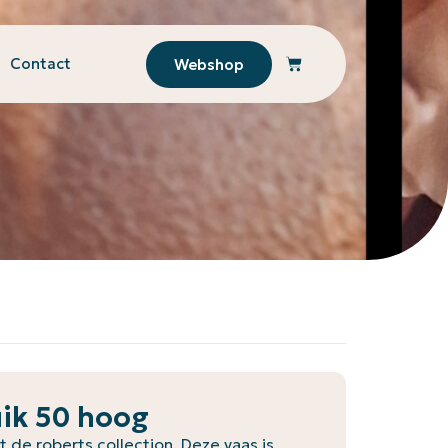
Contact
Webshop
uik 50 hoog
t de roberts collection. Deze vaas is