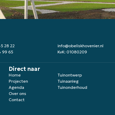
45 28 22
info@obeliskhovenier.nl
4 99 65
KvK: 01080209
Direct naar
Home
Tuinontwerp
Projecten
Tuinaanleg
Agenda
Tuinonderhoud
Over ons
Contact