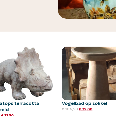
ratops terracotta
Vogelbad op sokkel
eeld
€
104,50
€
75,00
5
€
17,50