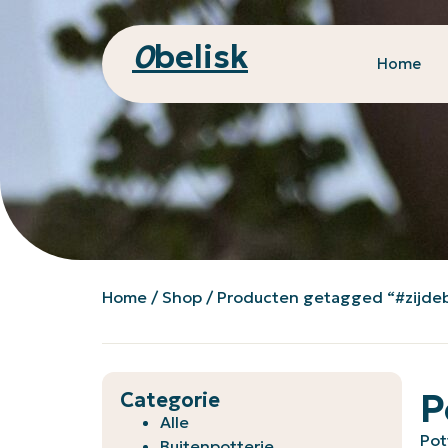
0
belisk
Home
Home
/
Shop
/ Producten getagged “#zijdeb
P
Categorie
Alle
Pot
Buitenpotterie