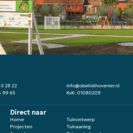
45 28 22
info@obeliskhovenier.nl
4 99 65
KvK: 01080209
Direct naar
Home
Tuinontwerp
Projecten
Tuinaanleg