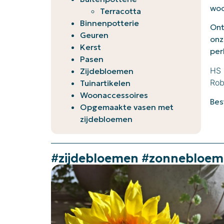
woo
Terracotta
Binnenpotterie
Ont
Geuren
onz
Kerst
per
Pasen
HS 
Zijdebloemen
Rob
Tuinartikelen
Woonaccessoires
Bes
Opgemaakte vasen met
zijdebloemen
#zijdebloemen #zonnebloeme