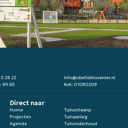
45 28 22
info@obeliskhovenier.nl
4 99 65
KvK: 01080209
Direct naar
Home
Tuinontwerp
Projecten
Tuinaanleg
Agenda
Tuinonderhoud