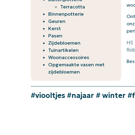
woo
Terracotta
Binnenpotterie
Ont
Geuren
onz
Kerst
per
Pasen
HS 
Zijdebloemen
Rob
Tuinartikelen
Woonaccessoires
Bes
Opgemaakte vasen met
zijdebloemen
#viooltjes #najaar # winter #f