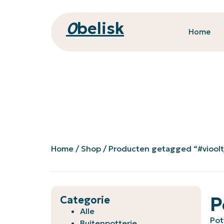
0
belisk
Home
Home
/
Shop
/ Producten getagged “#viooltj
P
Categorie
Alle
Pot
Buitenpotterie