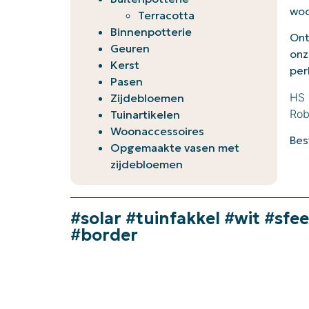
woo
Terracotta
Binnenpotterie
Ont
Geuren
onz
Kerst
per
Pasen
HS 
Zijdebloemen
Rob
Tuinartikelen
Woonaccessoires
Bes
Opgemaakte vasen met
zijdebloemen
#solar #tuinfakkel #wit #s
#border