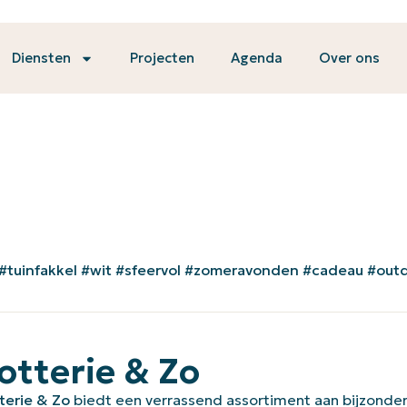
Diensten
Projecten
Agenda
Over ons
#tuinfakkel #wit #sfeervol #zomeravonden #cadeau #out
otterie & Zo
terie & Zo
biedt een verrassend assortiment aan bijzonder