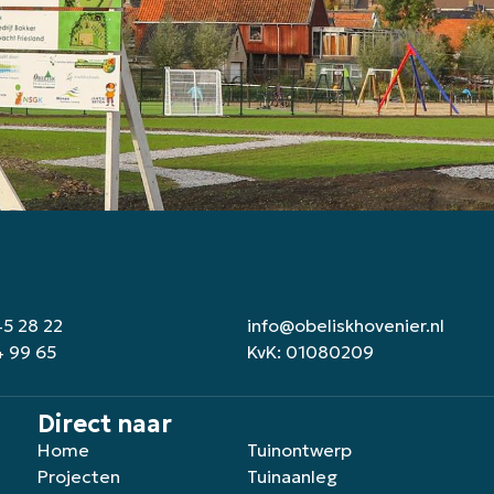
45 28 22
info@obeliskhovenier.nl
4 99 65
KvK: 01080209
Direct naar
Home
Tuinontwerp
Projecten
Tuinaanleg