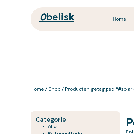
0
belisk
Home
Home
/
Shop
/ Producten getagged “#solar 
P
Categorie
Alle
Pot
Buitenpotterie