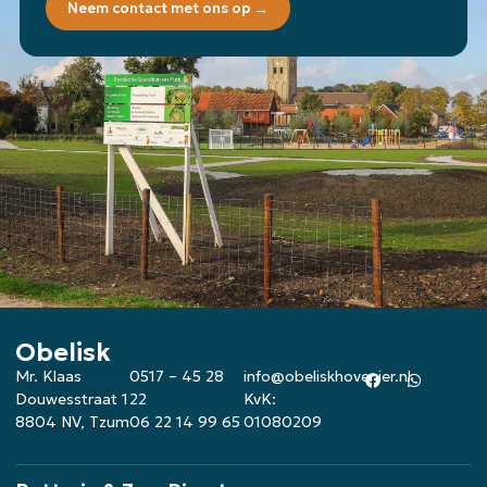
Neem contact met ons op →
Obelisk
Mr. Klaas
0517 – 45 28
info@obeliskhovenier.nl
Douwesstraat 1
22
KvK:
8804 NV, Tzum
06 22 14 99 65
01080209