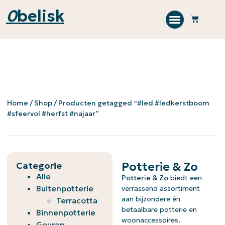
0
belisk
Home
/
Shop
/ Producten getagged “#led #ledkerstboom
#sfeervol #herfst #najaar”
Categorie
Potterie & Zo
Alle
Potterie & Zo
biedt een
Buitenpotterie
verrassend assortiment
aan bijzondere én
Terracotta
betaalbare potterie en
Binnenpotterie
woonaccessoires.
Geuren