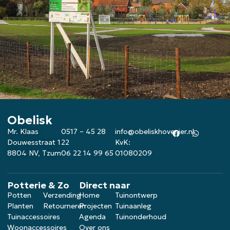
Obelisk
Mr. Klaas
0517 – 45 28
info@obeliskhovenier.nl
Douwesstraat 1
22
KvK:
8804 NV, Tzum
06 22 14 99 65
01080209
Potterie & Zo
Direct naar
Potten
Verzending
Home
Tuinontwerp
Planten
Retourneren
Projecten
Tuinaanleg
Tuinaccessoires
Agenda
Tuinonderhoud
Woonaccessoires
Over ons