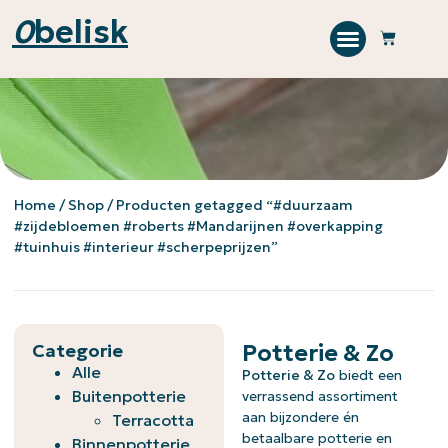
0
belisk
Home
/
Shop
/ Producten getagged “#duurzaam
#zijdebloemen #roberts #Mandarijnen #overkapping
#tuinhuis #interieur #scherpeprijzen”
Categorie
Potterie & Zo
Alle
Potterie & Zo
biedt een
Buitenpotterie
verrassend assortiment
aan bijzondere én
Terracotta
betaalbare potterie en
Binnenpotterie