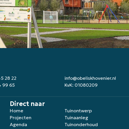
45 28 22
info@obeliskhovenier.nl
4 99 65
KvK: 01080209
Direct naar
Home
Tuinontwerp
Projecten
Tuinaanleg
Agenda
Tuinonderhoud