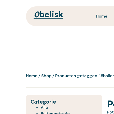
0
belisk
Home
Home
/
Shop
/ Producten getagged “#baller
P
Categorie
Alle
Pot
Buitenpotterie