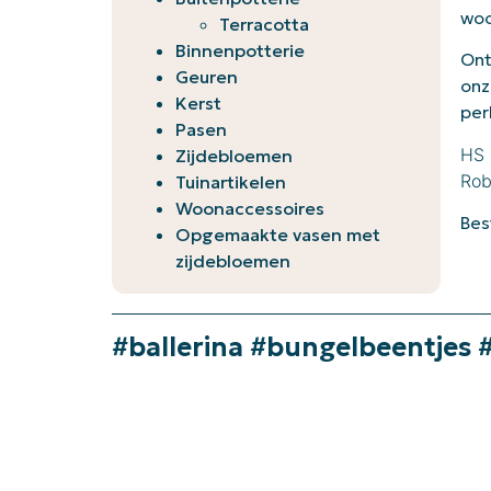
woo
Terracotta
Binnenpotterie
Ont
Geuren
onz
Kerst
per
Pasen
HS 
Zijdebloemen
Rob
Tuinartikelen
Woonaccessoires
Bes
Opgemaakte vasen met
zijdebloemen
#ballerina #bungelbeentjes 