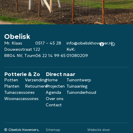
Obelisk
Mr. Klaas
0517 – 45 28
info@obeliskhovenier.nl
Douwesstraat 1
22
KvK:
8804 NV, Tzum
06 22 14 99 65
01080209
Potterie & Zo
Direct naar
Potten
Verzending
Home
Tuinontwerp
Planten
Retourneren
Projecten
Tuinaanleg
Tuinaccessoires
Agenda
Tuinonderhoud
Woonaccessoires
Over ons
Contact
© Obelisk Hoveniers,
Sitemap
Website door