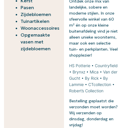
Kerst
Ontdek onze mix van
Pasen
landelijke, sobere en
moderne stijlen. In onze
Zijdebloemen
sfeervolle winkel van 60
Tuinartikelen
m² én op onze kleine
Woonaccessoires
buitenafdeling vind je niet
Opgemaakte
alleen unieke woonitems,
vasen met
maar ook een selectie
zijdebloemen
tuin- en perkplanten. Veel
shopplezier!
HS Potterie • Countryfield
• Brynxz • Mica • Van der
Gucht • By Rick • By
Lammie • CTcollection •
Robert’s Collection
Bestelling geplaatst die
verzonden moet worden?
Wij verzenden op
dinsdag, donderdag en
vrijdag!