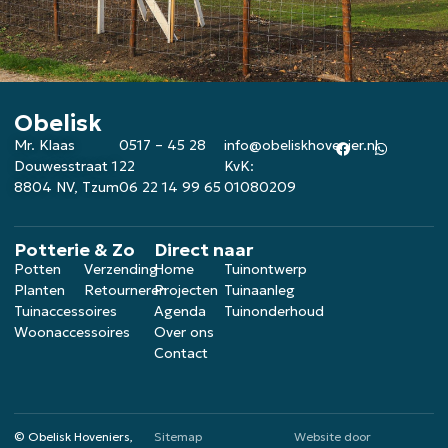
Obelisk
Mr. Klaas
0517 – 45 28
info@obeliskhovenier.nl
Douwesstraat 1
22
KvK:
8804 NV, Tzum
06 22 14 99 65
01080209
Potterie & Zo
Direct naar
Potten
Verzending
Home
Tuinontwerp
Planten
Retourneren
Projecten
Tuinaanleg
Tuinaccessoires
Agenda
Tuinonderhoud
Woonaccessoires
Over ons
Contact
© Obelisk Hoveniers,
Sitemap
Website door