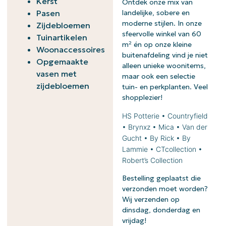
Kerst
Ontdek onze mix van
Pasen
landelijke, sobere en
moderne stijlen. In onze
Zijdebloemen
sfeervolle winkel van 60
Tuinartikelen
m² én op onze kleine
Woonaccessoires
buitenafdeling vind je niet
Opgemaakte
alleen unieke woonitems,
vasen met
maar ook een selectie
zijdebloemen
tuin- en perkplanten. Veel
shopplezier!
HS Potterie • Countryfield
• Brynxz • Mica • Van der
Gucht • By Rick • By
Lammie • CTcollection •
Robert’s Collection
Bestelling geplaatst die
verzonden moet worden?
Wij verzenden op
dinsdag, donderdag en
vrijdag!