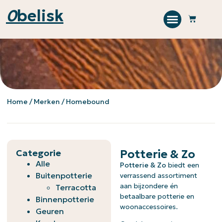
0
belisk
Home
/ Merken / Homebound
Categorie
Potterie & Zo
Alle
Potterie & Zo
biedt een
Buitenpotterie
verrassend assortiment
aan bijzondere én
Terracotta
betaalbare potterie en
Binnenpotterie
woonaccessoires.
Geuren