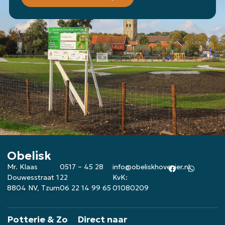
Obelisk
Mr. Klaas
0517 – 45 28
info@obeliskhovenier.nl
Douwesstraat 1
22
KvK:
8804 NV, Tzum
06 22 14 99 65
01080209
Potterie & Zo
Direct naar