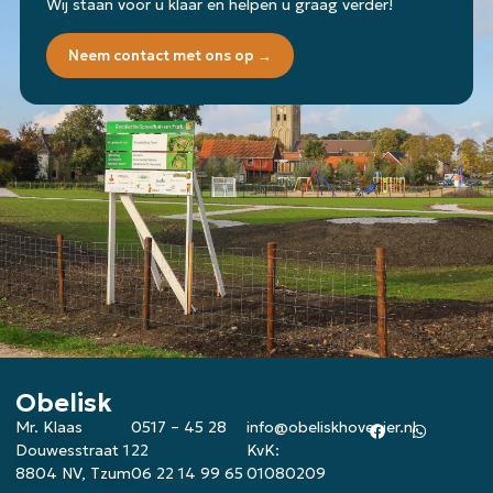
Wij staan voor u klaar en helpen u graag verder!
Neem contact met ons op →
Obelisk
Mr. Klaas
0517 – 45 28
info@obeliskhovenier.nl
Douwesstraat 1
22
KvK:
8804 NV, Tzum
06 22 14 99 65
01080209