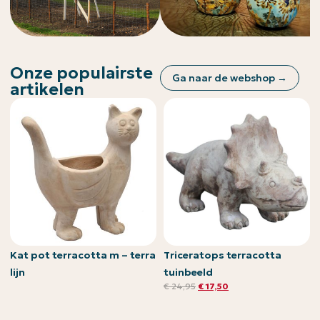
Onze populairste
Ga naar de webshop →
artikelen
Kat pot terracotta m – terra
Triceratops terracotta
lijn
tuinbeeld
€
24,95
€
17,50