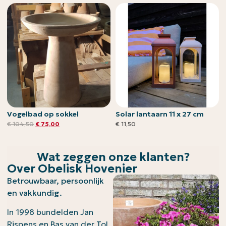
Vogelbad op sokkel
Solar lantaarn 11 x 27 cm
€
104,50
€
75,00
€
11,50
Wat zeggen onze klanten?
Over Obelisk Hovenier
Betrouwbaar, persoonlijk
en vakkundig.
In 1998 bundelden Jan
Rispens en Bas van der Tol